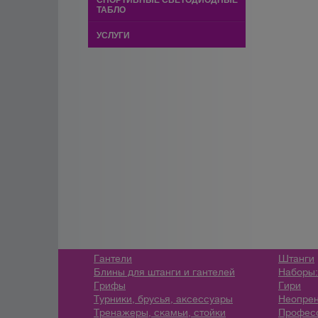
СПОРТИВНЫЕ СВЕТОДИОДНЫЕ
ТАБЛО
УСЛУГИ
Гантели
Штанги
Блины для штанги и гантелей
Наборы:
Грифы
Гири
Турники, брусья, аксессуары
Неопрен
Тренажеры, скамьи, стойки
Профес