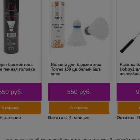
для бадминтона
Воланы для бадминтона
Ракетка б
е пенная головка
Torres 150 цв.белый 6шт/
Hobby1 д
упак
цв.зелён
550
руб.
550
руб.
9
— это не только лёгкая и весёлая игра, но и отличный способ пров