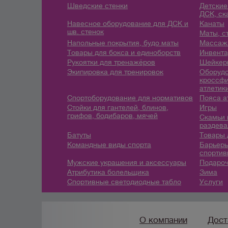
Шведские стенки
Детские
ДСК, ск
Навесное оборудование для ДСК и
Канаты
шв. стенок
Маты, с
Напольные покрытия, будо маты
Массажн
Товары для бокса и единоборств
Инвента
Рукоятки для тренажёров
Шейкеры
Экипировка для тренировок
Оборудо
кроссфи
атлетик
Спортоборудование для нормативов
Пояса а
Стойки для гантелей, блинов,
Игры
грифов, бодибаров, мячей
Скамьи 
раздева
Батуты
Товары 
Командные виды спорта
Барьеры
спортив
Мужские украшения и аксессуары
Подароч
Атрибутика болельщика
Зима
Спортивные светодиодные табло
Услуги
О компании
Дост