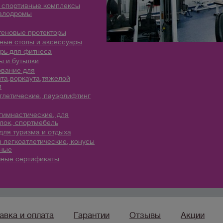
 спортивные комплексы
алодромы
теновые протекторы
ые столы и аксессуары
рь для фитнеса
 и бутылки
вание для
та,воркаута,тяжелой
и
тлетические, пауэрлифтинг
гимнастические, для
лок, спортмебель
для туризма и отдыха
 легкоатлетические, конусы
ные
ные сертификаты
авка и оплата
Гарантии
Отзывы
Акции