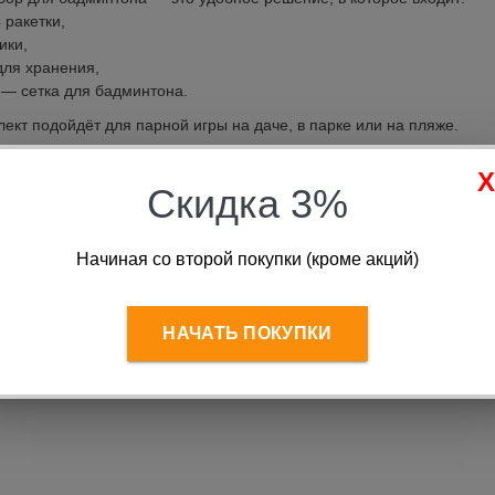
 ракетки,
ики,
для хранения,
 — сетка для бадминтона.
лект подойдёт для парной игры на даче, в парке или на пляже.
н спорттоваров предлагает:
й выбор инвентаря — от бюджетных до профессиональных модел
Скидка 3%
ию качества и оригинальные бренды.
ю доставку по всей России.
Начиная со второй покупки (кроме акций)
НАЧАТЬ ПОКУПКИ