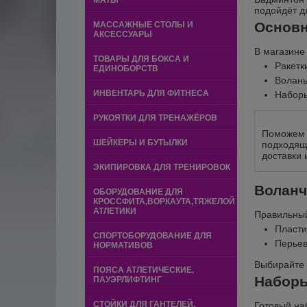
МАТЫ
подойдёт дл
Основн
МАССАЖНЫЕ СТОЛЫ И
АКСЕССУАРЫ
В магазине
ТОВАРЫ ДЛЯ БОКСА И
Ракетк
ЕДИНОБОРСТВ
Воланы
ИНВЕНТАРЬ ДЛЯ ФИТНЕСА
Наборы
РУКОЯТКИ ДЛЯ ТРЕНАЖЁРОВ
Поможем п
ШЕЙКЕРЫ И БУТЫЛКИ
подходящ
доставки 
ЭКИПИРОВКА ДЛЯ ТРЕНИРОВОК
Воланч
ОБОРУДОВАНИЕ ДЛЯ
КРОССФИТА,ВОРКАУТА,ТЯЖЕЛОЙ
АТЛЕТИКИ
Правильный
Пласти
СПОРТОБОРУДОВАНИЕ ДЛЯ
Перьев
НОРМАТИВОВ
Выбирайте 
ПОЯСА АТЛЕТИЧЕСКИЕ,
Наборы
ПАУЭРЛИФТИНГ
СТОЙКИ ДЛЯ ГАНТЕЛЕЙ,
Готовый на