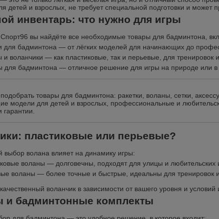
я детей и взрослых, не требует специальной подготовки и может пр
ой инвентарь: что нужно для игры
 Спорт96 вы найдёте все необходимые товары для бадминтона, вк
и для бадминтона — от лёгких моделей для начинающих до профе
 и воланчики — как пластиковые, так и перьевые, для тренировок 
 для бадминтона — отличное решение для игры на природе или в
одобрать товары для бадминтона: ракетки, воланы, сетки, аксесс
ие модели для детей и взрослых, профессиональные и любительск
и гарантии.
ики: пластиковые или перьевые?
 выбор волана влияет на динамику игры:
ковые воланы — долговечны, подходят для улицы и любительских 
ые воланы — более точные и быстрые, идеальны для тренировок и
качественный воланчик в зависимости от вашего уровня и условий 
 и бадминтонные комплекты
бор для бадминтона — это удобное решение, в которое входит: