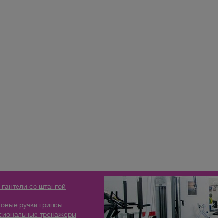
 гантели со штангой
овые ручки грипсы
сиональные тренажеры