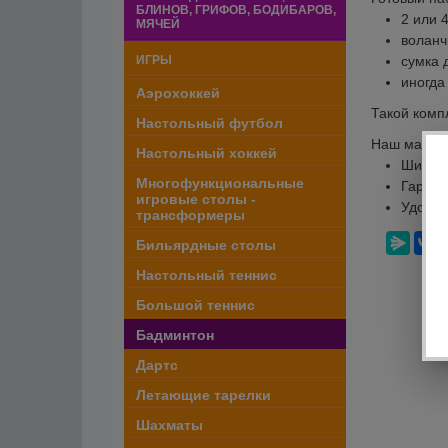
БЛИНОВ, ГРИФОВ, БОДИБАРОВ,
2 или 4
МЯЧЕЙ
воланч
ИГРЫ
сумка 
иногда
Аэрохоккей
Такой комп
Настольный футбол
Наш магази
Настольный хоккей
Широки
Многофункциональные
Гарант
игровые столы -
Удобну
трансформеры
Бильярдные столы
Настольный теннис
Большой теннис
Бадминтон
Дартс
Летающие тарелки
Шахматы