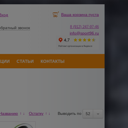
Ваша корзина пуста
Вход
8 (912) 247-
9
7-46
обратный звонок
info@sport96.ru
КЦИИ
СТАТЬИ
КОНТАКТЫ
Названию
Остатку
Выводить по
↑
↓
↑
↓
52