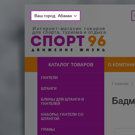
Ваш город:
Абакан
Интернет-магазин товаров
для спорта, туризма и отдыха
КАТАЛОГ ТОВАРОВ
О КОМПАН
ГАНТЕЛИ
Главная
|
ШТАНГИ
Бадм
БЛИНЫ ДЛЯ ШТАНГИ И
ГАНТЕЛЕЙ
НАБОРЫ: ГАНТЕЛИ СО
ШТАНГОЙ
ГРИФЫ