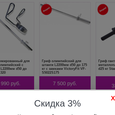
омированный для
Гриф олимпийский для
Гриф ган
олимпийский с
штанги L2200мм d50 до 175
металлоп
 L2200мм d50 до
кг с замками VictoryFit VF-
d25 кг Star
-320
S5022S175
 990
руб.
7 500
руб.
3
Скидка 3%