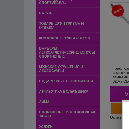
СПОРТМЕБЕЛЬ
БАТУТЫ
ТОВАРЫ ДЛЯ ТУРИЗМА И
ОТДЫХА
КОМАНДНЫЕ ВИДЫ СПОРТА
БАРЬЕРЫ
ЛЕГКОАТЛЕТИЧЕСКИЕ, КОНУСЫ
СПОРТИВНЫЕ
МУЖСКИЕ УКРАШЕНИЯ И
Гриф хр
АКСЕССУАРЫ
штанги 
замками
ПОДАРОЧНЫЕ СЕРТИФИКАТЫ
320кг CL
АТРИБУТИКА БОЛЕЛЬЩИКА
5
ЗИМА
СПОРТИВНЫЕ СВЕТОДИОДНЫЕ
ТАБЛО
УСЛУГИ