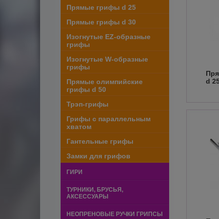
Прямые грифы d 25
Прямые грифы d 30
Изогнутые EZ-образные
грифы
Изогнутые W-образные
грифы
Пр
d 2
Прямые олимпийские
грифы d 50
Трэп-грифы
Грифы с параллельным
хватом
Гантельные грифы
Замки для грифов
ГИРИ
ТУРНИКИ, БРУСЬЯ,
АКСЕССУАРЫ
НЕОПРЕНОВЫЕ РУЧКИ ГРИПСЫ