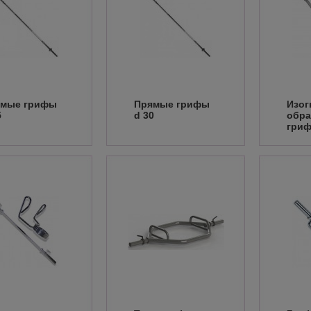
ямые грифы
Прямые грифы
Изог
5
d 30
обра
гри