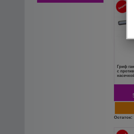
Гриф га
с проти
насечко