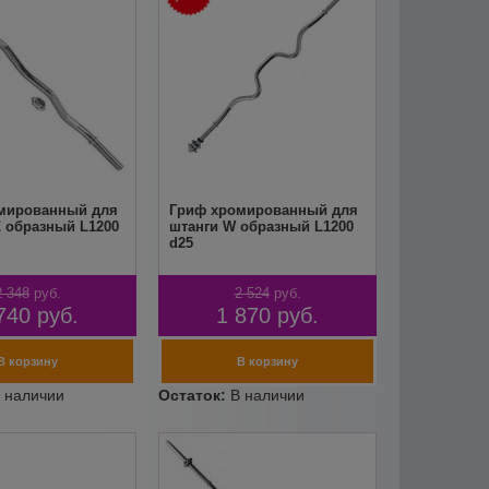
мированный для
Гриф хромированный для
Z образный L1200
штанги W образный L1200
d25
2 348
руб.
2 524
руб.
740
руб.
1 870
руб.