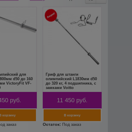
мпийский для
Гриф для штанги
800мм d50 до 160
олимпийский L1830мм d50
ми VictoryFit VF-
до 320 кг, 4 подшипника, с
0
замками Voitto
450
руб.
11 450
руб.