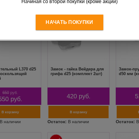
Начиная со второй покупки (кроме акций)
НАЧАТЬ ПОКУПКИ
нтельный L370 d25
Замок - гайка Вейдера для
Замок-пр
воскользящей
грифа d25 (комплект 2шт)
d50 мм (к
й
650
руб.
420
руб.
5
550
руб.