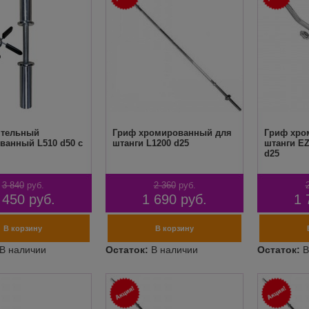
нтельный
Гриф хромированный для
Гриф хро
ванный L510 d50 с
штанги L1200 d25
штанги E
d25
3 840
руб.
2 360
руб.
 450
руб.
1 690
руб.
1 