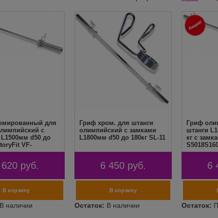
омированный для
Гриф хром. для штанги
Гриф оли
олимпийский с
олимпийский с замками
штанги L1
 L1500мм d50 до
L1800мм d50 до 180кг SL-11
кг с замка
toryFit VF-
S5018S16
20
 620
руб.
6 450
руб.
6 