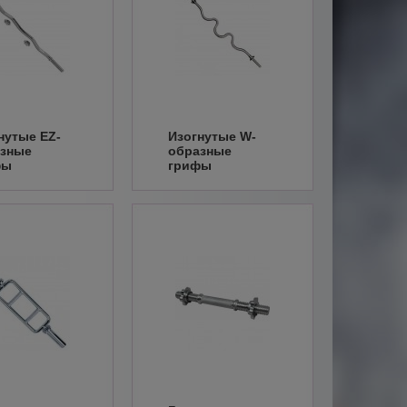
нутые EZ-
Изогнутые W-
зные
образные
фы
грифы