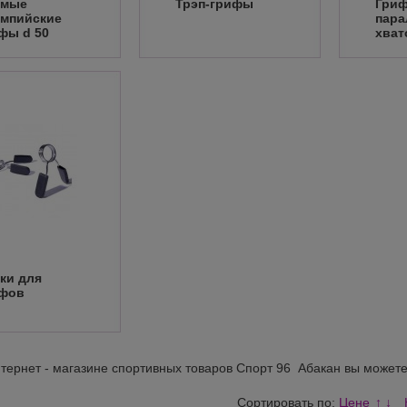
ямые
Трэп-грифы
Гриф
мпийские
пар
фы d 50
хват
ки для
фов
тернет - магазине спортивных товаров Спорт 96 Абакан вы может
Сортировать по:
Цене
↑
↓