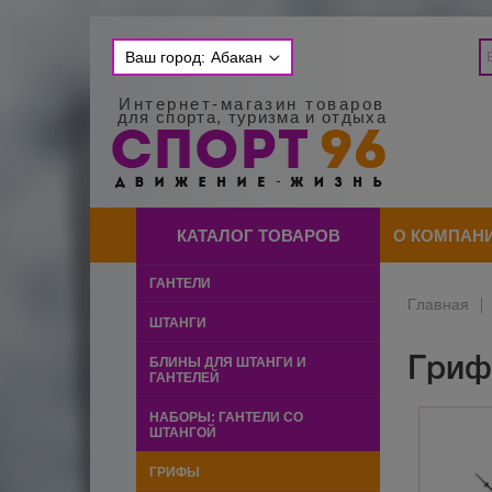
Ваш город:
Абакан
Интернет-магазин товаров
для спорта, туризма и отдыха
КАТАЛОГ ТОВАРОВ
О КОМПАН
ГАНТЕЛИ
Главная
|
ШТАНГИ
Гри
БЛИНЫ ДЛЯ ШТАНГИ И
ГАНТЕЛЕЙ
НАБОРЫ: ГАНТЕЛИ СО
ШТАНГОЙ
ГРИФЫ