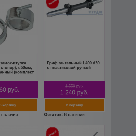
замок-втулка
Гриф гантельный L400 d30
стопор), d50мм,
с пластиковой ручкой
анный (комплект
1 550
руб.
60
руб.
1 240
руб.