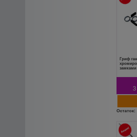
Гриф га
хромиро
замками
3