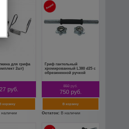
ужина для грифа
Гриф гантельный
омплект 2шт)
хромированный L380 d25 с
обрезиненной ручкой
850
руб.
27
руб.
750
руб.