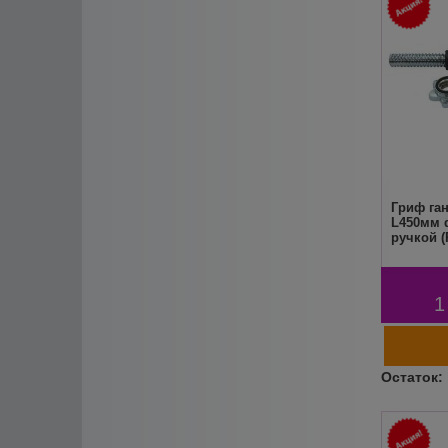
Гриф га
L450мм d
ручкой (
1