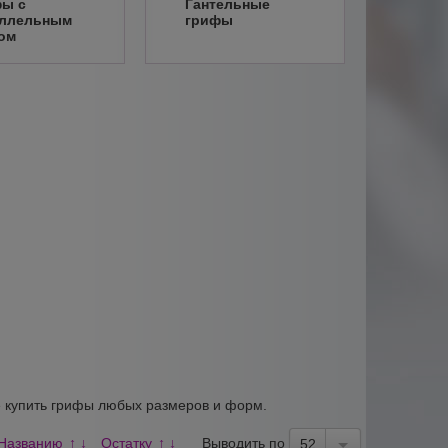
ы с
Гантельные
аллельным
грифы
ом
е купить грифы любых размеров и форм.
Названию
Остатку
Выводить по
↑
↓
↑
↓
52