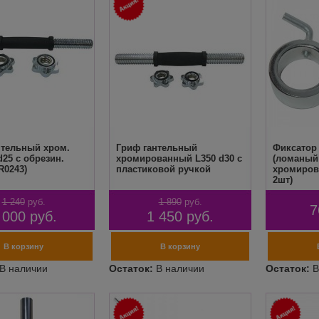
нтельный хром.
Гриф гантельный
Фиксатор 
25 с обрезин.
хромированный L350 d30 с
(ломаный 
R0243)
пластиковой ручкой
хромиров
2шт)
1 240
руб.
1 890
руб.
7
 000
руб.
1 450
руб.