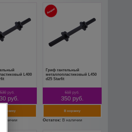
тельный
Гриф гантельный
ластиковый L400
металлопластиковый L450
fit
d25 Starfit
530
руб.
610
руб.
30
руб.
350
руб.