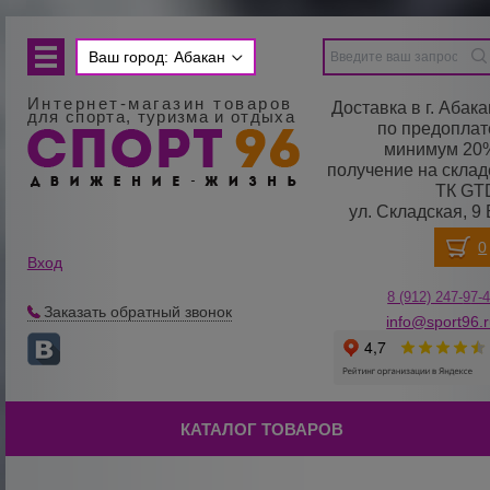
Ваш город:
Абакан
Интернет-магазин товаров
Доставка в г. Абака
для спорта, туризма и отдыха
по предоплат
минимум 20
получение на склад
ТК GT
ул. Складская, 9 
Вход
8 (912) 247-
9
7-
Заказать обратный звонок
info@sport96.
КАТАЛОГ ТОВАРОВ