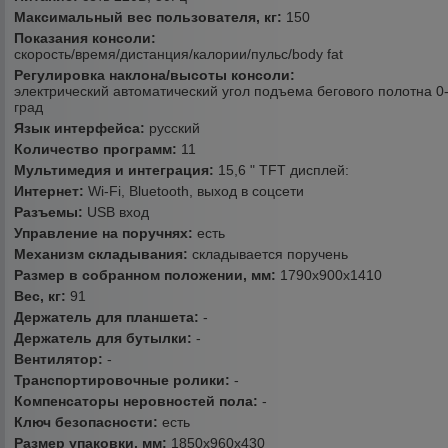
Максимальный вес пользователя, кг:
150
Показания консоли:
скорость/время/дистанция/калории/пульс/body fat
Регулировка наклона/высоты консоли:
электрический автоматический угол подъема бегового полотна 0
град
Язык интерфейса:
русский
Количество программ:
11
Мультимедия и интеграция:
15,6 " TFT дисплей:
Интернет:
Wi-Fi, Bluetooth, выход в соцсети
Разъемы:
USB вход
Управление на поручнях:
есть
Механизм складывания:
складывается поручень
Размер в собранном положении, мм:
1790х900х1410
Вес, кг:
91
Держатель для планшета:
-
Держатель для бутылки:
-
Вентилятор:
-
Транспортировочные ролики:
-
Компенсаторы неровностей пола:
-
Ключ безопасности:
есть
Размер упаковки, мм:
1850х960х430