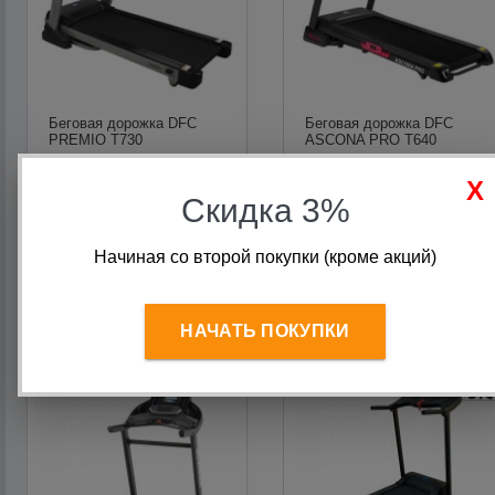
Беговая дорожка DFC
Беговая дорожка DFC
PREMIO T730
ASCONA PRO T640
Скидка 3%
69 990
руб.
67 890
руб.
Начиная со второй покупки (кроме акций)
В корзину
В корзину
НАЧАТЬ ПОКУПКИ