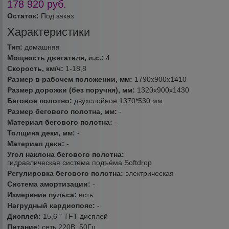
178 920
руб.
Остаток:
Под заказ
Характеристики
Тип:
домашняя
Мощность двигателя, л.с.:
4
Скорость, км/ч:
1-18,8
Размер в рабочем положении, мм:
1790х900х1410
Размер дорожки (без поручня), мм:
1320х900х1430
Беговое полотно:
двухслойное 1370*530 мм
Размер бегового полотна, мм:
-
Материал бегового полотна:
-
Толщина деки, мм:
-
Материал деки:
-
Угол наклона бегового полотна:
гидравлическая система подъёма Softdrop
Регулировка бегового полотна:
электрическая
Система амортизации:
-
Измерение пульса:
есть
Нагрудный кардиопояс:
-
Дисплей:
15,6 " TFT дисплей
Питание:
сеть 220В, 50Гц