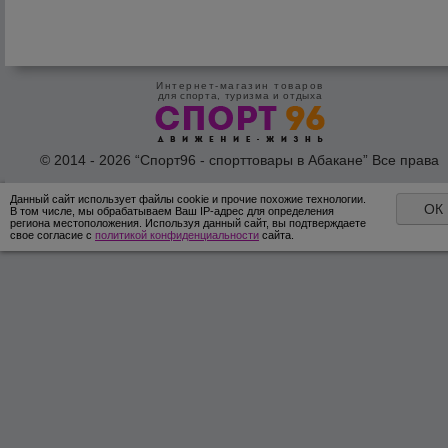
Интернет-магазин товаров
для спорта, туризма и отдыха
© 2014 - 2026 “Спорт96 - спорттовары в Абакане” Все права
защишены /
Оферта
/
Согласие на обработку персональных дан
Данный сайт использует файлы cookie и прочие похожие технологии.
ОК
В том числе, мы обрабатываем Ваш IP-адрес для определения
региона местоположения. Используя данный сайт, вы подтверждаете
свое согласие с
политикой конфиденциальности
сайта.