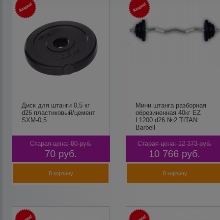
Диск для штанги 0,5 кг
Мини штанга разборная
d26 пластиковый/цемент
обрезиненная 40кг EZ
SXM-0,5
L1200 d26 №2 TITAN
Barbell
Старая цена:
80
руб.
Старая цена:
12 373
руб.
70
руб.
10 766
руб.
В корзину
В корзину