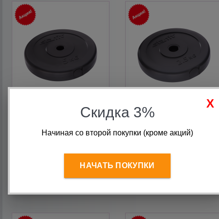
Скидка 3%
Блин для штанги 5 кг d26
Блин для штанги 2,5 кг
SXM-5 пластиковый,
d26 SXM-2,5
цемент
пластиковый, цемент
Начиная со второй покупки (кроме акций)
Старая цена:
700
руб.
Старая цена:
350
руб.
500
руб.
250
руб.
НАЧАТЬ ПОКУПКИ
В корзину
В корзину