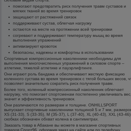
силовым видам спорта:
помогают предотвратить риск получения травм суставов и
мягких тканей во время тренировок
защищают от растяжений связок
поддерживают сустав, облегчая нагрузку
остаются на месте на протяжении всей тренировки
согревают и поддерживают температуру мышц во время
выполнения упражнений
активизируют кровоток
безопасны, надежны и комфортны в использовании
Спортивные компрессионные наколенники необходимы для
выполнения многочисленных упражнений в силовом спорте –
атлетике, тяжелой атлетике и пауэрлифтинге.
Они играют роль бандажа и обеспечивают жесткую фиксацию
коленного сустава во время тренировок с тягой больших весов, ч
позволяет значительно сократить риск получения травм.
Более того, коленный компрессионный наколенник облегчает
нагрузку, что помогает спортсменам постепенно увеличивать вес
значит и эффективность тренировок.
Они различаются по размерам и толщине. ONHILLSPORT
выпускает спортивные наколенники толщиной 5 и 7 мм, размеро
XS (31-33), S (33-35), M (35-37), L (37-40), XL (40-43), XXL (43-46)
скобках обозначен обхват колена в сантиметрах.
Заказать товар в Абакане вы можете в магазине спортивных
товаров Спорт96, оформив заказ на сайте или по телефону.