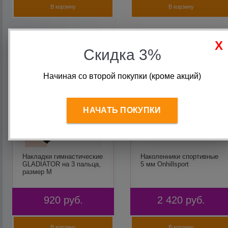
В корзину
В корзину
Скидка 3%
Начиная со второй покупки (кроме акций)
НАЧАТЬ ПОКУПКИ
Накладки гимнастические
Наколенники спортивные
GLADIATOR на 3 пальца,
5 мм Onhillsport
размер M
920
руб.
2 420
руб.
В корзину
В корзину