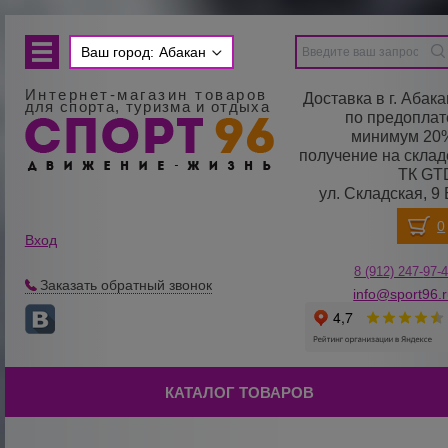
Ваш город:
Абакан
Интернет-магазин товаров
Доставка в г. Абака
для спорта, туризма и отдыха
по предоплат
минимум 20
получение на склад
ТК GT
ул. Складская, 9 
Вход
8 (912) 247-
9
7-
Заказать обратный звонок
info@sport96.
КАТАЛОГ ТОВАРОВ