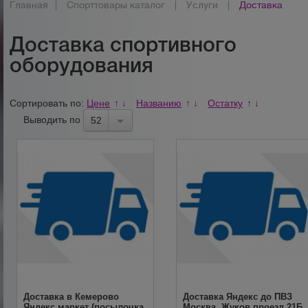
Главная
|
Спорттовары каталог
|
Услуги
|
Доставка
Доставка спортивного
оборудования
Сортировать по:
Цене
Названию
Остатку
↑
↓
↑
↓
↑
↓
Выводить по
52
Доставка в Кемерово
Доставка Яндекс до ПВЗ
Яндекс маркет (посылочка
Москва, Жуков проезд,21Б